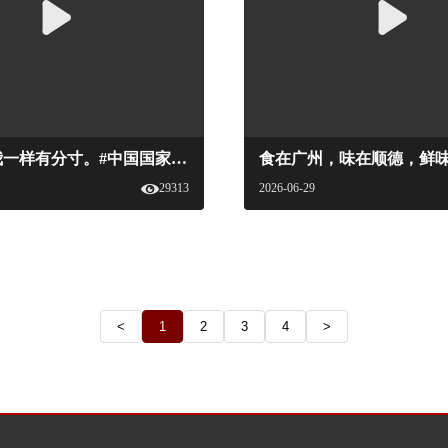
小满，像我一样有分寸。#中国国家美酒文化 #新食品杂志 #地方美酒 #小满 #节气#国家美酒
29313
2026-06-29
<
1
2
3
4
>