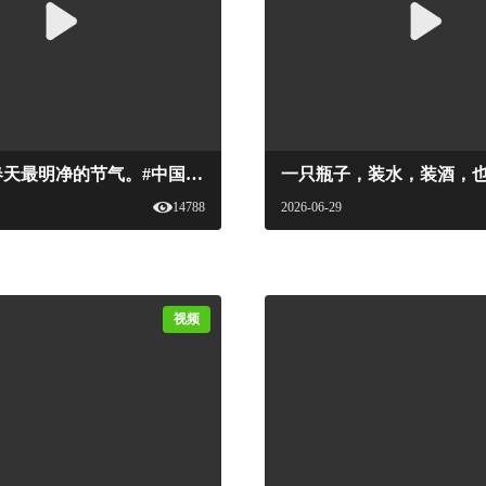
清明，是春天最明净的节气。#中国国家美酒地图 #中国国家美酒文化 #新食品杂志 #地方美酒 #清明 #节气#国家美酒
14788
2026-06-29
视频