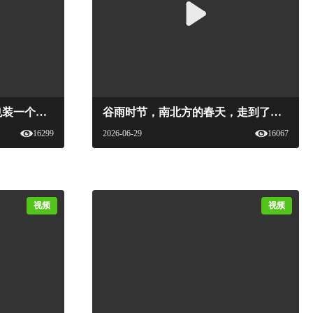
一只瓶子，装水，装酒，也装一个地方的呼吸。#中国国家美酒地图#中国国家美酒文化#新食品杂志#地方美酒#酒鬼酒#仰韶#石库门#国家美酒
谷雨时节，南北方的春天，走到了各自的关口#中国国家美酒地图 #中国国家美酒文化 #新食品杂志 #地方美酒 #谷雨 #节气#国家美酒
16299
2026-06-29
16067
视频
视频