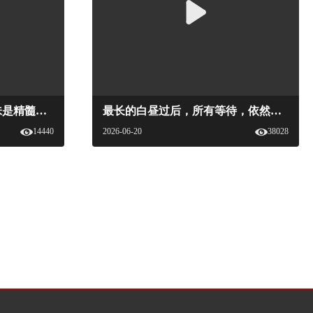
食在广州，味在顺德，鲜味是精髓。顺德人看待食物，就像水之河床。#中国国家美酒地图 #中国国家美酒文化 #新食品杂志 #大城小味 #顺德#国家美酒
最长的白昼过后，所有等待，依然在潮湿中生长。#中国国家美酒地图#中国国家美酒文化#国家美酒#节气美学#夏至
14440
2026-06-20
38028