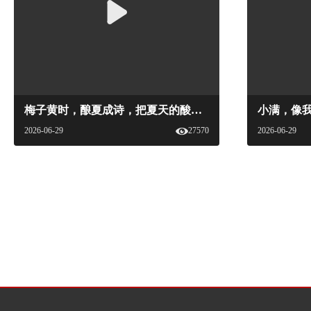
梅子黄时，酿夏成诗，把夏天的酸涩交给时间~#中国国家美酒地图 #中国国家美酒文化 #新食品杂志 #地方美酒 #青梅酒 #青梅#国家美酒
2026-06-29
27570
2026-06-29