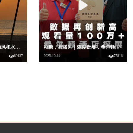
一瓶酒的记忆里，有天地的风和水，粮食的呼吸与土地的温度，以及酿酒人反复推敲的无数日夜。#白酒美学盛典 #白酒美学 #白酒 #白酒美学
秋糖，直播见｜森度逛展，希尔顿酒店人气不减，直播数据破百万#森度#糖酒快讯#白酒美学盛典#世茂滨江希尔顿酒店
80137
2025-10-14
77816