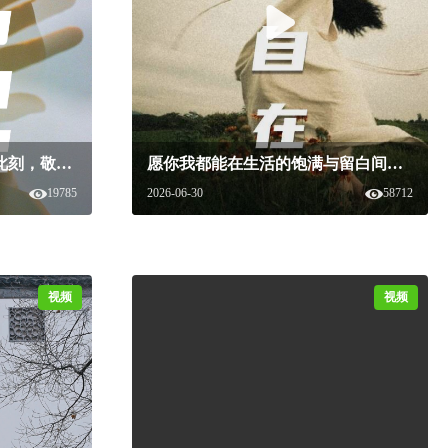
金翅奖的主张:这杯酒，敬此刻，敬自己。#白酒美学盛典#白酒美学产品#2026金翅奖#后物设计#白酒包装设计
愿你我都能在生活的饱满与留白间，找到最舒适的自在。#白酒美学盛典 #白酒美学 #白酒 #舍得自在
19785
2026-06-30
58712
视频
视频