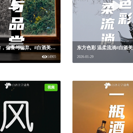
混合与品尝，偏食与偏弃。#白酒美学盛典 #白酒美学 #混合 #品尝 #金翅奖
14905
2026-01-29
视频