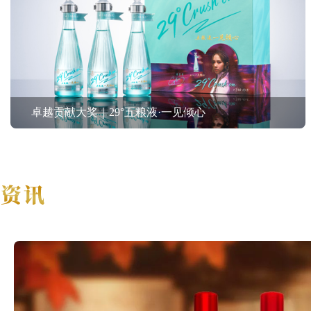
卓越贡献大奖｜29°五粮液·一见倾心