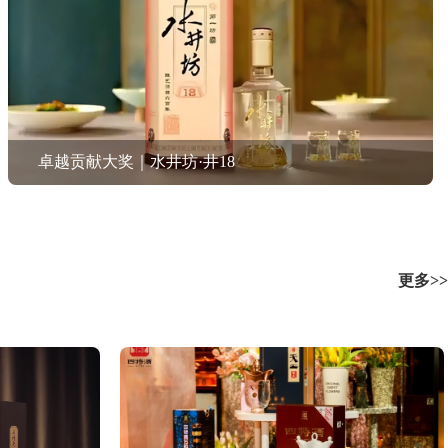
卓越贡献大奖｜水井坊·井18
更多>>