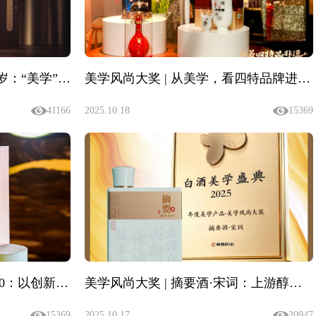
美学风尚大奖 | 赖世家·老壹岁：“美学”是可感知的品质承诺
美学风尚大奖 | 从美学，看四特品牌进阶之路
41166
2025.10.18
15369
美学风尚大奖 | 威士汀酒·V20：以创新实践，引领酱酒新风尚
美学风尚大奖 | 摘要酒·宋词：上游醇柔，宋韵美学
15369
2025.10.17
20947