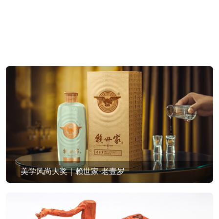
美学风尚大奖｜赖世家·老壹岁