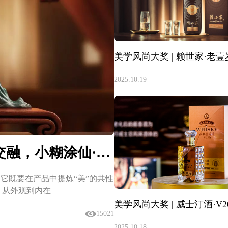
2025.10.19
美学风尚大奖 | 品质、文化与幸福交融，小糊涂仙·仙15定义幸福生活方程式
，它既要在产品中提炼“美”的共性
，从外观到内在
15021
2025.10.18