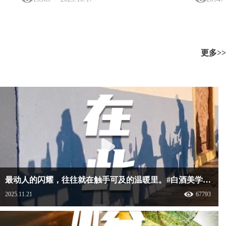
更多>>
最动人的闪耀，往往就在触手可及的温暖里。#白酒美学盛典 #白酒美学 #白酒 #牛栏山 #牛碧桶
2025.11.21
67793